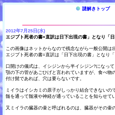
謎解きトップ
2012年7月25日(水)
エジプト死者の書=直訳は日下出現の書」となり「
この画像はネットからなので残念ながら一般公開は
エジプト死者の書=直訳は「日下出現の書」となり
口開けの儀式は、イシジンから半イシジン?になっ
顎の下の管があごひげと言われていますが、食べ物
付け髭であれば、穴は要らないです。
ミイラはイシカミの原子がしっかり結合できないの
髄を通って髄液や神経が通っていることを知らせて
又ミイラの臓器の壷と呼ばれるのは、臓器がその壷の