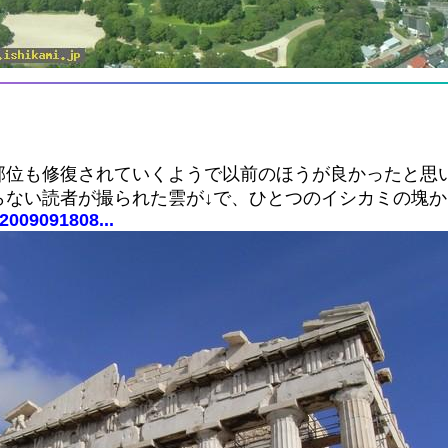
部位も修復されていくようで以前のほうが良かったと思
らない読者が撮られた雲が↓で、ひとつのイシカミの塊
=2009091808...