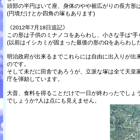
頭部の半円はいて座、身体のやや裾広がりの長方形
(円墳だけとか四角の塚もあります)
《2012年7月18日追記》
この形は子供のミナノコをあらわし、小さな手は”手
(以前はイシカミが固まった最後の形のΩをあらわし
明治政府が出来るまでこれらには自由に出入りが出
のです。
そして未だに田舎であろうが、立派な塚は全て天皇
庁を弾劾しています。
大昔、食料を得ることだけで一日が終わったでしょ
でしょうか?人は点にも見えません。