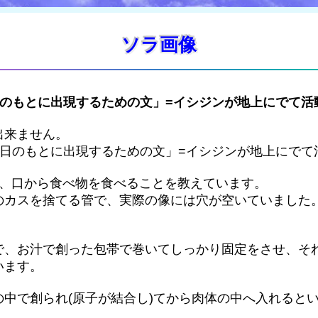
ソラ画像
日のもとに出現するための文」=イシジンが地上にでて活
出来ません。
「日のもとに出現するための文」=イシジンが地上にでて
て、口から食べ物を食べることを教えています。
のカスを捨てる管で、実際の像には穴が空いていました
で、お汁で創った包帯で巻いてしっかり固定をさせ、そ
います。
中で創られ(原子が結合し)てから肉体の中へ入れると