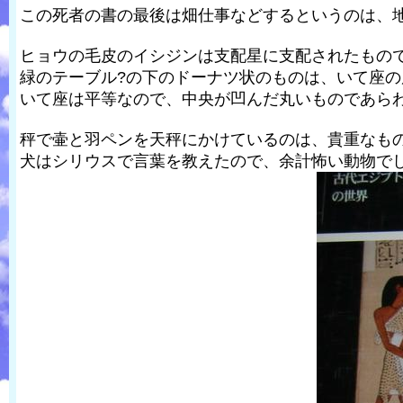
この死者の書の最後は畑仕事などするというのは、
ヒョウの毛皮のイシジンは支配星に支配されたもの
緑のテーブル?の下のドーナツ状のものは、いて座
いて座は平等なので、中央が凹んだ丸いものであら
秤で壷と羽ペンを天秤にかけているのは、貴重なも
犬はシリウスで言葉を教えたので、余計怖い動物で