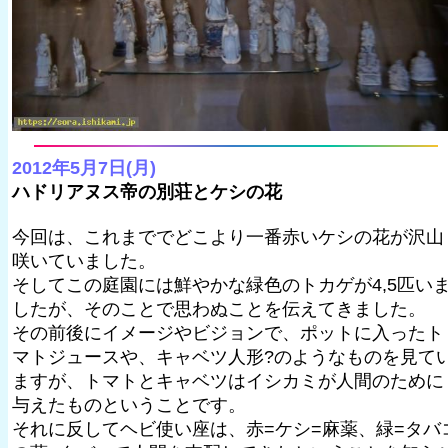
2012年5月7日(月)
ハドリアヌス帝の別荘とケシの花
今回は、これまででどこより一番赤いケシの花が沢山
咲いていました。
そしてこの庭園には鮮やかな緑色のトカゲが4,5匹い
したが、そのことで思わぬことを伝えてきました。
その前後にイメージやビジョンで、ポットに入ったト
マトジュースや、キャベツ人形?のようなものを見て
ますが、トマトとキャベツはイシカミが人間のために
与えたものということです。
それに反してヘビ使い座は、赤=ケシ=麻薬、緑=タバ