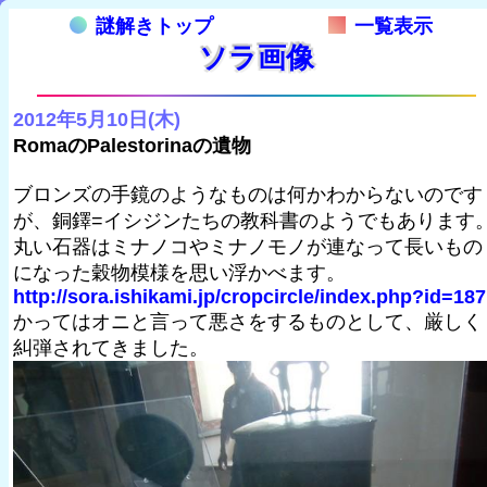
謎解きトップ
一覧表示
ソラ画像
2012年5月10日(木)
RomaのPalestorinaの遺物
ブロンズの手鏡のようなものは何かわからないのです
が、銅鐸=イシジンたちの教科書のようでもあります
丸い石器はミナノコやミナノモノが連なって長いもの
になった穀物模様を思い浮かべます。
http://sora.ishikami.jp/cropcircle/index.php?id=187
かってはオニと言って悪さをするものとして、厳しく
糾弾されてきました。