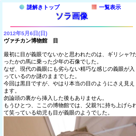
謎解きトップ
一覧表示
ソラ画像
2012年5月6日(日)
ヴァチカン博物館 目
最初に目が義眼でないかと思われたのは、ギリシャ?
ったかの馬に乗った少年の石像でした。
なぜ、現代の義眼にも劣らない精巧な感じの義眼が入
っているのか謎のままでした。
今回は黒目ですが、やはり本当の目のようにさえ見え
ます。
勿論頭の裏から挿入した後もありません。
もうひとつ、ここの博物館では、父親?に持ち上げら
て笑っている幼児も目が義眼のようでした。