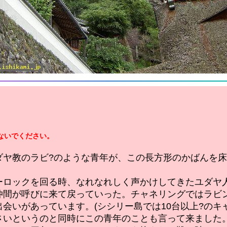
ないでください。
ダヤ教のラビ?のような青年が、この長方形のかばんを
ーロックを回る時、なれなれしく声かけしてきたユダヤ
仲間が呼びに来て戻っていった。チャネリングではラビ
会いがあっています。(シシリー島では10台以上?のキ
さいというのと同時にこの青年のことも言って来ました