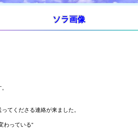
ソラ画像
す。
」
送ってくださる連絡が来ました。
変わっている”