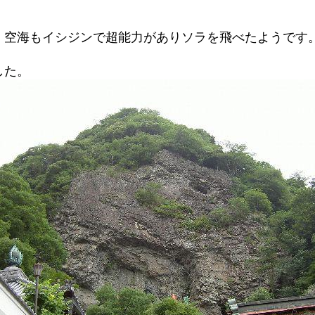
、空海もイシジンで超能力がありソラを飛べたようです
した。