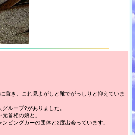
床に置き、これ見よがしと靴でがっしりと抑えていま
人グループ?がありました。
ン元首相の娘と。
ャンピングカーの団体と2度出会っています。
。