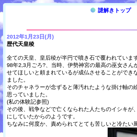
謎解きトップ
2012年1月23日(月)
歴代天皇稜
全ての天皇、皇后稜が半円で噴き石で覆われていま
98年2,3月ごろ?、当時、伊勢神宮の最高の巫女
せてほしいと頼まれているが成仏させることができ
ました。
そのチャネラーが念ずると薄汚れたような掛け軸の
思っていました。
(私の体験記参照)
その後、戦争などで亡くなられた人たちのイシキが
にしていたからのようです。
ちなみに何度か、責められてとても苦しいと冷たい