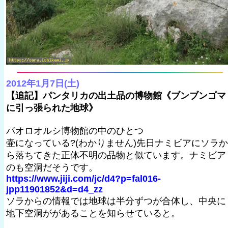
2012年1月7日(土)
【追記】パンタリカの出土品の博物館《ブンブンゴマ
に引っ張られた地球》
パオロオルシ博物館の中のひとつ
壷になっている?(わかりません)先日ナミビアにソラか
ら落ちてきた正体不明の品物と似ています。ナミビア
のも空洞だそうです。
https://www.jiji.com/jc/d4?p=fal016-
jpp11901852&d=d4_zz
ソラからの情報では地球は半分ずつが合体し、中央に
地下空洞ががあることを知らせていると。