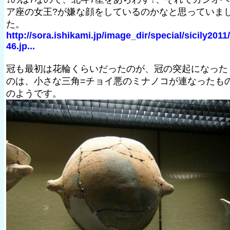
ア座の女王?が嫌な顔をしているのかなと思っていま
た。
http://sora.ishikami.jp/image_dir/special/sicily2011
46.jp...
冠も最初は花輪くらいだったのが、冠の突起になった
のは、小さな三角=チョイ悪のミナノコが連なったも
のようです。