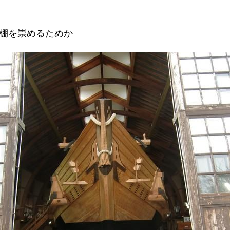
棚を崇めるためか
。