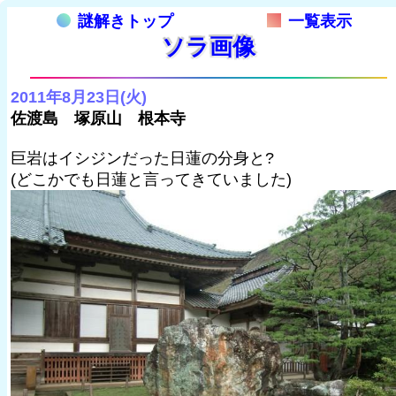
謎解きトップ
一覧表示
ソラ画像
2011年8月23日(火)
佐渡島 塚原山 根本寺
巨岩はイシジンだった日蓮の分身と?
(どこかでも日蓮と言ってきていました)