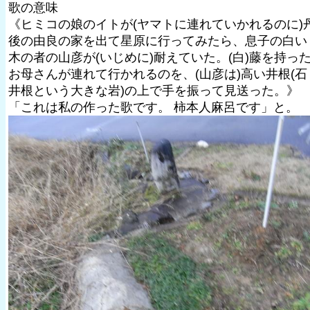
歌の意味
《ヒミコの娘のイトが(ヤマトに連れていかれるのに)
後の由良の家を出て星原に行ってみたら、息子の白い
木の者の山彦が(いじめに)耐えていた。(白)藤を持っ
お母さんが連れて行かれるのを、(山彦は)高い井根(石
井根という大きな岩)の上で手を振って見送った。》
「これは私の作った歌です。 柿本人麻呂です」と。