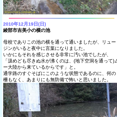
2010年12月19日(日)
綾部市吉美小の横の池
母校でありこの池の横を通って通いましたが、リュー
ジンがいると夜中に言葉になりました。
いかにもそれを感じさせる非常に汚い池でしたが、
「汲めども尽きぬ水が沸くのは、(地下空洞を通って)
ー大陸から来ているからです」と。
通学路のすぐそばにこのような状態であるのに、何の
柵もなく、あまりにも無防備で怖いと思いました。