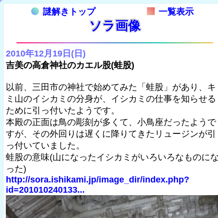
謎解きトップ
一覧表示
ソラ画像
2010年12月19日(日)
吉美の高倉神社のカエル股(蛙股)
以前、三田市の神社で始めてみた「蛙股」があり、キ
ミ山のイシカミの分身が、イシカミの仕事を知らせる
ために引っ付いたようです。
本殿の正面は鳥の彫刻が多くて、小鳥座だったようで
すが、その外回りは遅くに降りてきたリュージンが引
っ付いていました。
蛙股の意味(山になったイシカミがいろいろなものに
った)
http://sora.ishikami.jp/image_dir/index.php?
id=201010240133...