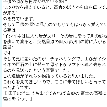
子供の頃から何度か見ている夢に、
”この峠?を越えていると、高倉のほうから山を伝って
が来る”
のを見ています。
そして子供の頃?に見たのでもとてもはっきり覚えて
る夢は
”イシイネは巨大な岩があり、その岩に沿って川の砂
を歩いて渡ると、突然星原の田んぼが目の前に広がる
風景”
です。
そして更に驚いたのが、チャネリングで、山彦がイシ
イネの巨石の上に登って母イトがヤマトへ連れ去られ
るのを見送ったという言葉でした。
この道標がそれらを物語っていると思いました。
これらを見てほしいので、ここに来てほしいと言って
来たようです。
【 田子の浦に うち出でてみれば 白妙の 富士の高嶺に
雪は降りつつ 】