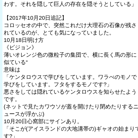
わす。それを隠して巨人の存在を隠そうとしている」
【2017年10月20日追記】
コロッセオの中で、突然これだけ大理石の石像が残さ
れているのが、とても気になっていました。
10月18日明け方
《ビジョン》
薄いオレンジ色の微粒子の集団で、横に長く馬の形に
似ている“
意味は
「ケンタロウスで学びをしています。ワラべのモノで
学びをしています。フタをするモノです?」
悪さをしては隠れているケンタロウスを知らせたよう
です。
(ネットで見たカワウソが蓋を開けたり閉めたりする
ュースが浮かぶ)
10月20日心窩部にサインあり。
「そこが(アイスランドの大地溝帯の)ギャオの始まり
す?」