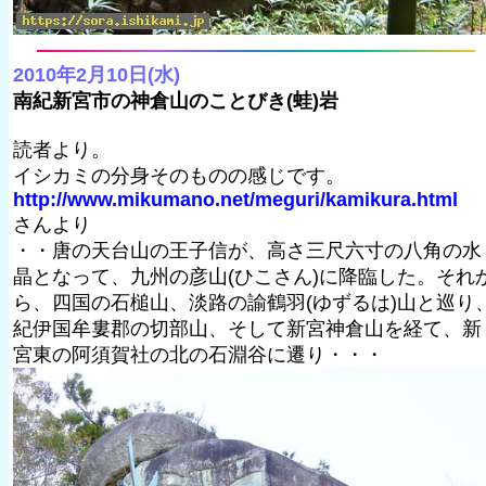
2010年2月10日(水)
南紀新宮市の神倉山のことびき(蛙)岩
読者より。
イシカミの分身そのものの感じです。
http://www.mikumano.net/meguri/kamikura.html
さんより
・・唐の天台山の王子信が、高さ三尺六寸の八角の水
晶となって、九州の彦山(ひこさん)に降臨した。それ
ら、四国の石槌山、淡路の諭鶴羽(ゆずるは)山と巡り
紀伊国牟婁郡の切部山、そして新宮神倉山を経て、新
宮東の阿須賀社の北の石淵谷に遷り・・・