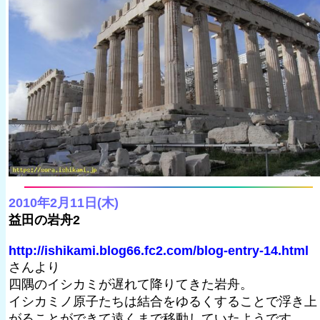
2010年2月11日(木)
益田の岩舟2
http://ishikami.blog66.fc2.com/blog-entry-14.html
さんより
四隅のイシカミが遅れて降りてきた岩舟。
イシカミノ原子たちは結合をゆるくすることで浮き上
がることができて遠くまで移動していたようです。