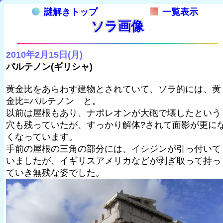
謎解きトップ
一覧表示
ソラ画像
2010年2月15日(月)
パルテノン(ギリシャ)
黄金比をあらわす建物とされていて、ソラ的には、黄
金比=パルテノン と。
以前は屋根もあり、ナポレオンが大砲で壊したという
穴も残っていたが、すっかり解体?されて面影が更に
くなっています。
手前の屋根の三角の部分には、イシジンが引っ付いて
いましたが、イギリスアメリカなどが剥ぎ取って持っ
ていき無残な姿でした。