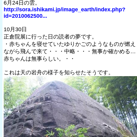
6月24日の雲。
http://sora.ishikami.jp/image_earth/index.php?
id=2010062500...
10月30日
正倉院展に行った日の読者の夢です。
・赤ちゃんを寝せていたゆりかごのようなものが燃え
ながら飛んで来て・・・中略・・・無事か確かめる…
赤ちゃんは無事らしい。・・
これは天の岩舟の様子を知らせたそうです。