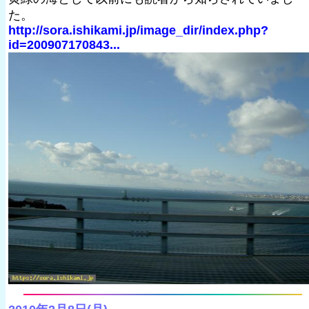
た。
http://sora.ishikami.jp/image_dir/index.php?
id=200907170843...