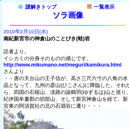
謎解きトップ
一覧表示
ソラ画像
2010年2月10日(水)
南紀新宮市の神倉山のことびき(蛙)岩
読者より。
イシカミの分身そのものの感じです。
http://www.mikumano.net/meguri/kamikura.html
さんより
・・唐の天台山の王子信が、高さ三尺六寸の八角の水
晶となって、九州の彦山(ひこさん)に降臨した。それ
ら、四国の石槌山、淡路の諭鶴羽(ゆずるは)山と巡り
紀伊国牟婁郡の切部山、そして新宮神倉山を経て、新
宮東の阿須賀社の北の石淵谷に遷り・・・