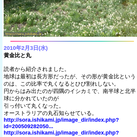
2010年2月3日(水)
黄金比と丸
読者から紹介されました。
地球は最初は長方形だったが、その形が黄金比という
のは、この比率で丸くなるとひび割れしない。
円からはみ出たのが四隅のイシカミで、南半球と北半
球に分かれていたのが
引っ付いて丸くなった。
オーストラリアの丸石知らせている。
http://sora.ishikami.jp/image_dir/index.php?
id=200509282050...
http://sora.ishikami.jp/image_dir/index.php?