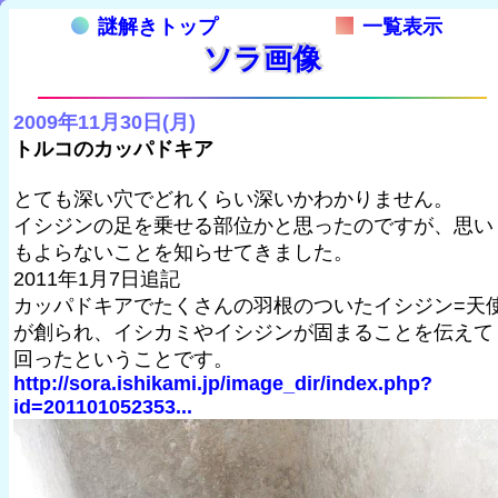
謎解きトップ
一覧表示
ソラ画像
2009年11月30日(月)
トルコのカッパドキア
とても深い穴でどれくらい深いかわかりません。
イシジンの足を乗せる部位かと思ったのですが、思い
もよらないことを知らせてきました。
2011年1月7日追記
カッパドキアでたくさんの羽根のついたイシジン=天
が創られ、イシカミやイシジンが固まることを伝えて
回ったということです。
http://sora.ishikami.jp/image_dir/index.php?
id=201101052353...