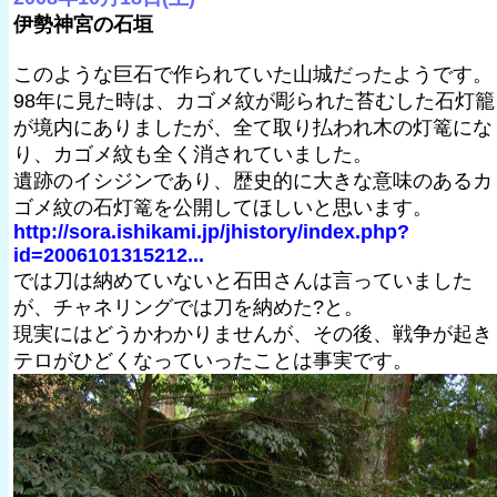
伊勢神宮の石垣
このような巨石で作られていた山城だったようです。
98年に見た時は、カゴメ紋が彫られた苔むした石灯籠
が境内にありましたが、全て取り払われ木の灯篭にな
り、カゴメ紋も全く消されていました。
遺跡のイシジンであり、歴史的に大きな意味のあるカ
ゴメ紋の石灯篭を公開してほしいと思います。
http://sora.ishikami.jp/jhistory/index.php?
id=2006101315212...
では刀は納めていないと石田さんは言っていました
が、チャネリングでは刀を納めた?と。
現実にはどうかわかりませんが、その後、戦争が起き
テロがひどくなっていったことは事実です。