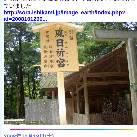
ていました。
http://sora.ishikami.jp/image_earth/index.php?
id=2008101200...
2008年10月18日(土)