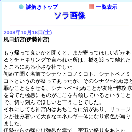
謎解きトップ
一覧表示
ソラ画像
2008年10月18日(土)
風日折宮(伊勢神宮)
もう帰って良いかと聞くと、まだ寄ってほしい所があ
るとチャネリングで言われた所は、橋を渡って離れた
ところにある小さな社でした。
初めて聞く名前でシナツヒコノミコト、シナトベノミ
コトというのが祭ってあったが、そのシナツ=死ぬほ
罪なことをさせる、シナトベ=死ぬことが友達=特攻隊
を育てた極悪にものがここを占領しているということ
で、切り刻んでほしいと言うことでした。
それにしても神宮内はあちこちに沼があり、リュージ
ンが住み着いて大きなエネルギー体になり紫色が写り
ました。
伊勢からの帰りは強烈な雲で、宇宙の怒りをあらわし