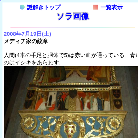
謎解きトップ
一覧表示
ソラ画像
2008年7月19日(土)
メディチ家の紋章
人間(4本の手足と胴体で5)は赤い血が通っている、青
のはイシキをあらわす。