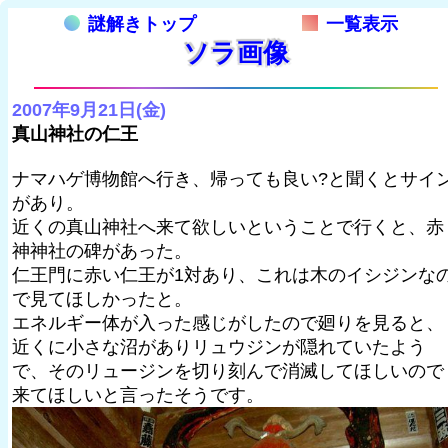
謎解きトップ
一覧表示
ソラ画像
2007年9月21日(金)
真山神社の仁王
ナマハゲ博物館へ行き、帰っても良い?と聞くとサイ
があり。
近くの真山神社へ来て欲しいということで行くと、赤
神神社の碑があった。
仁王門に赤い仁王が1対あり、これは木のイシジンな
で見てほしかったと。
エネルギー体が入った感じがしたので廻りを見ると、
近くに小さな沼がありリュウジンが隠れていたよう
で、そのリュージンを切り刻んで消滅してほしいので
来てほしいと言ったそうです。