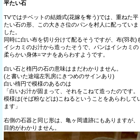
平たい石
TVではチベットの結婚式(花嫁を奪う)では、重ねた平
たい石の形、この大きさ位のパンを村人に配っていま
した。
同時に白い布を切り分けて配るそうですが、布(羽衣)
イシカミのお汁から造ったそうで、パンはイシカミの
柔らかい身体=マナをあらわすようです。
白い石と楕円の石の意味はまだわかりません。
(と書いた途端左乳房にきつめのサインあり)
白い楕円で模様のあるのは
「白いお汁が固まって、それをこねて造ったのです。
模様は(そば粉などは)こねるということをあらわして
ます」
右側の石器と同じ形は、亀ヶ岡遺跡にもありますが、
目的がわかりません。