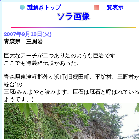
謎解きトップ
一覧表示
ソラ画像
2007年9月18日(火)
青森県 三厨岩
巨大なアーチが二つあり足のような巨岩です。
ここでも源義経伝説があった。
青森県東津軽郡外ヶ浜町(旧蟹田町、平舘村、三厩村
統合)の
三厩(みんまやと読みます。巨石は厩石と呼ばれてい
ようです。)