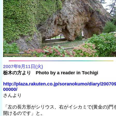
2007年9月11日(火)
栃木の方より Photo by a reader in Tochigi
http://plaza.rakuten.co.jp/soranokumo/diary/20070
00000/
さんより
「左の長方形がシリウス、右がイシカミで(黄金の)門
開けるのです」と。