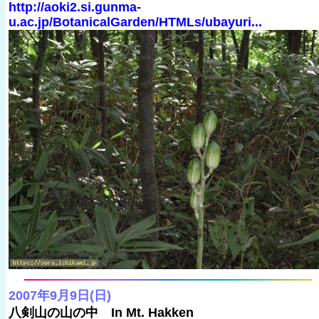
http://aoki2.si.gunma-
u.ac.jp/BotanicalGarden/HTMLs/ubayuri...
2007年9月9日(日)
八剣山の山の中 In Mt. Hakken