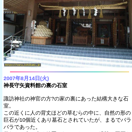
2007年8月14日(火)
神長守矢資料館の裏の石室
諏訪神社の神官の方?の家の裏にあった結構大きな石
室。
この近くに人の背丈ほどの草むらの中に、自然の形の
巨石が10個近くあり墓石とされていたが、まるでバラ
バラであった。