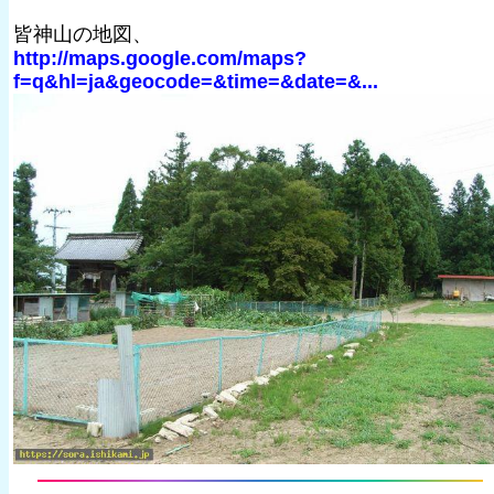
皆神山の地図、
http://maps.google.com/maps?
f=q&hl=ja&geocode=&time=&date=&...