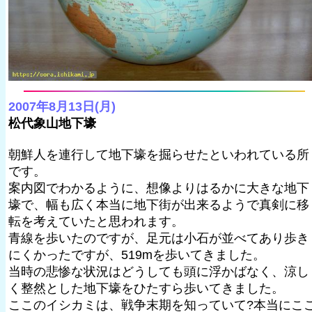
2007年8月13日(月)
松代象山地下壕
朝鮮人を連行して地下壕を掘らせたといわれている所
です。
案内図でわかるように、想像よりはるかに大きな地下
壕で、幅も広く本当に地下街が出来るようで真剣に移
転を考えていたと思われます。
青線を歩いたのですが、足元は小石が並べてあり歩き
にくかったですが、519mを歩いてきました。
当時の悲惨な状況はどうしても頭に浮かばなく、涼し
く整然とした地下壕をひたすら歩いてきました。
ここのイシカミは、戦争末期を知っていて?本当にこ