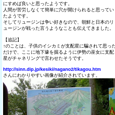
にすめば良いと思ったようです。
人間が苦労しなくて簡単に穴が開けられると思ってい
たようです。
そしてリュージンは争い好きなので、朝鮮と日本のリ
ュージンが戦った言うようなことも伝えてきました。
【追記】
↑のことは、子供のイシカミが支配星に騙されて思っ
だけで、ここに地下壕を掘るように伊勢の巫女に支配
星がチャネリングで言わせたそうです。
http://sinn.dip.jp/kesiki/nagano2/tikagou.htm
さんにわかりやすい画像が紹介されています。