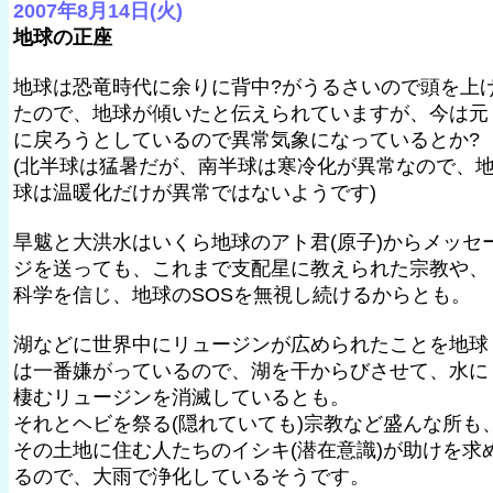
2007年8月14日(火)
地球の正座
地球は恐竜時代に余りに背中?がうるさいので頭を上
たので、地球が傾いたと伝えられていますが、今は元
に戻ろうとしているので異常気象になっているとか?
(北半球は猛暑だが、南半球は寒冷化が異常なので、
球は温暖化だけが異常ではないようです)
旱魃と大洪水はいくら地球のアト君(原子)からメッセ
ジを送っても、これまで支配星に教えられた宗教や、
科学を信じ、地球のSOSを無視し続けるからとも。
湖などに世界中にリュージンが広められたことを地球
は一番嫌がっているので、湖を干からびさせて、水に
棲むリュージンを消滅しているとも。
それとヘビを祭る(隠れていても)宗教など盛んな所も
その土地に住む人たちのイシキ(潜在意識)が助けを求
るので、大雨で浄化しているそうです。