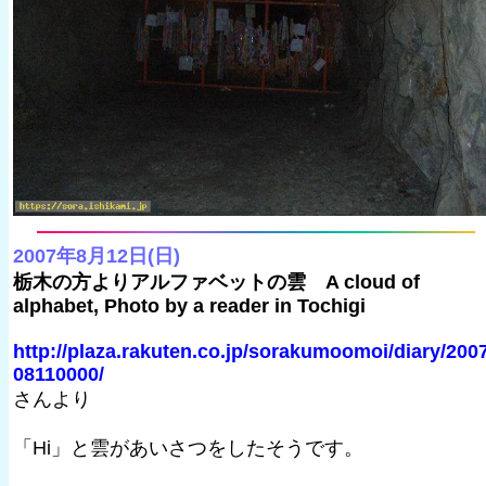
2007年8月12日(日)
栃木の方よりアルファベットの雲 A cloud of
alphabet, Photo by a reader in Tochigi
http://plaza.rakuten.co.jp/sorakumoomoi/diary/200
08110000/
さんより
「Hi」と雲があいさつをしたそうです。