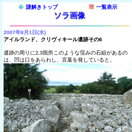
謎解きトップ
一覧表示
ソラ画像
2007年8月1日(水)
アイルランド、クリヴィキール遺跡その6
遺跡の周りに2,3箇所このような窪みの石組があるの
は、凹は口をあらわし、言葉を発していると。