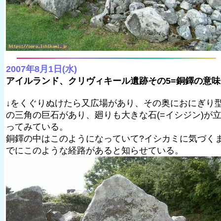
2007年8月1日(水)
アイルランド、クリヴィキール遺跡その5=銅鐸の意味
↓をくぐりぬけたら又広場があり、その奥におにぎり
の三角の巨石があり、廻りも大きな石(=イシジン)が
ってみている。
銅鐸の中はこのようになっていて?イシカミに気づく
でにこのような経路があると知らせている。