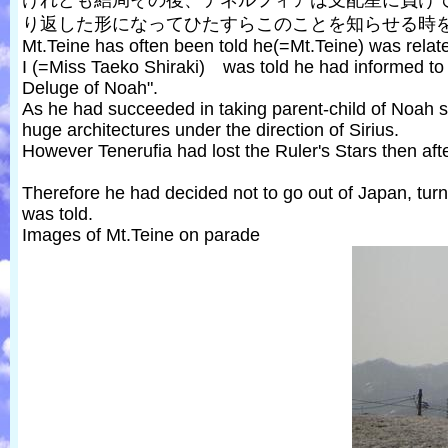
けれども結局その後、テネルフィアは支配星に負け
り返した形になってひたすらこのことを知らせる時
Mt.Teine has often been told he(=Mt.Teine) was relat
I (=Miss Taeko Shiraki) was told he had informed to 
Deluge of Noah".
As he had succeeded in taking parent-child of Noah
huge architectures under the direction of Sirius.
However Tenerufia had lost the Ruler's Stars then aft
Therefore he had decided not to go out of Japan, turn
was told.
Images of Mt.Teine on parade