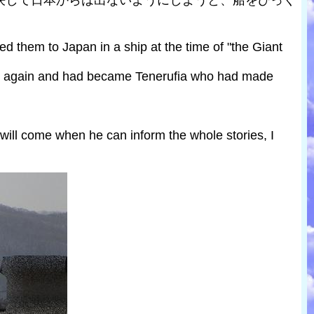
決して日本からは出ないようにしようと、船をひっく
 them to Japan in a ship at the time of "the Giant
ypt again and had became Tenerufia who had made
 will come when he can inform the whole stories, I