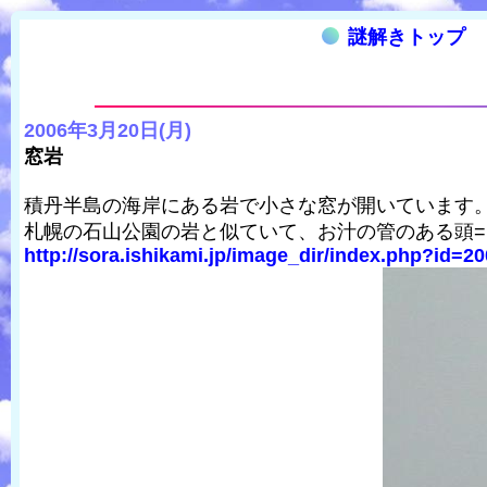
謎解きトップ
2006年3月20日(月)
窓岩
積丹半島の海岸にある岩で小さな窓が開いています
札幌の石山公園の岩と似ていて、お汁の管のある頭
http://sora.ishikami.jp/image_dir/index.php?id=20