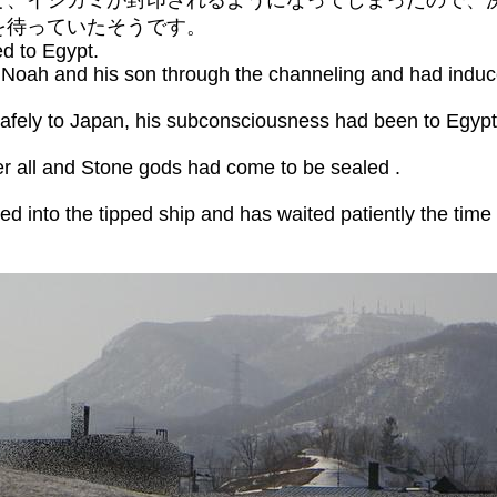
て、イシカミが封印されるようになってしまったので、
を待っていたそうです。
ed to Egypt.
Noah and his son through the channeling and had induced
 safely to Japan, his subconsciousness had been to Eg
er all and Stone gods had come to be sealed .
ed into the tipped ship and has waited patiently the time