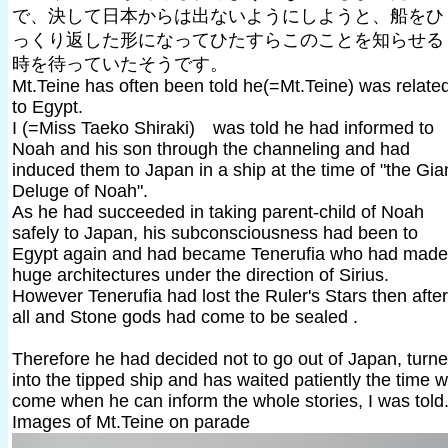
で、決して日本からは出ないようにしようと、船をひ
っくり返した形になってひたすらこのことを知らせる
時を待っていたそうです。
Mt.Teine has often been told he(=Mt.Teine) was relate
to Egypt.
I (=Miss Taeko Shiraki) was told he had informed to
Noah and his son through the channeling and had
induced them to Japan in a ship at the time of "the Gia
Deluge of Noah".
As he had succeeded in taking parent-child of Noah
safely to Japan, his subconsciousness had been to
Egypt again and had became Tenerufia who had made
huge architectures under the direction of Sirius.
However Tenerufia had lost the Ruler's Stars then after
all and Stone gods had come to be sealed .
Therefore he had decided not to go out of Japan, turn
into the tipped ship and has waited patiently the time wi
come when he can inform the whole stories, I was told
Images of Mt.Teine on parade