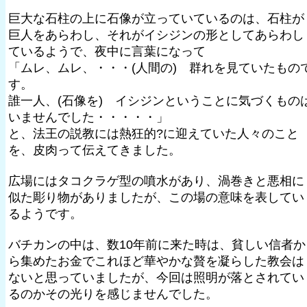
巨大な石柱の上に石像が立っていているのは、石柱が
巨人をあらわし、それがイシジンの形としてあらわし
ているようで、夜中に言葉になって
「ムレ、ムレ、・・・(人間の) 群れを見ていたもの
す。
誰一人、(石像を) イシジンということに気づくもの
いませんでした・・・・・」
と、法王の説教には熱狂的?に迎えていた人々のこと
を、皮肉って伝えてきました。
広場にはタコクラゲ型の噴水があり、渦巻きと悪相に
似た彫り物がありましたが、この場の意味を表してい
るようです。
バチカンの中は、数10年前に来た時は、貧しい信者か
ら集めたお金でこれほど華やかな贅を凝らした教会は
ないと思っていましたが、今回は照明が落とされてい
るのかその光りを感じませんでした。