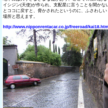
イシジン(天使)が作られ、支配星に言うことを聞かな
とココに戻すと、脅かされたというのに、ふさわしい
場所と思えます。
http://www.nipponrentacar.co.jp/freeroad/kai18.ht