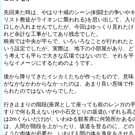
先回来た時は、やはり十戒のシーン(剣闘士の争いや
リスト教徒がライオンに襲われる)を思い出して、入
口しか入れませんでしたが、今回はゆっくり見れたけ
れど余計な工事がしてあり残念でした。
映画では中央が平らで、いろいろなことが行われたと
いう設定でしたが、実際は、地下の小部屋があり、ど
う考えても平らで大きな広場ではないので、それを平
らなイメージにするためのようです。
後から降りてきたイシカミたちが作ったもので、意味
がなかなかわからなかったのは、あまり良い意味で作
られたのではないからでした。
行き止まりの階段(座席として座っても前のレンガの
すりで何も見えない)や小石交じりの坂道(いずれも高
は2mくらいだけ)が、いわゆる観客席に何箇所かある
は、人間が階段を上がったり、坂道を登るのに、どの
ような肉体が必要か、いわば人間の体を進化をさせる