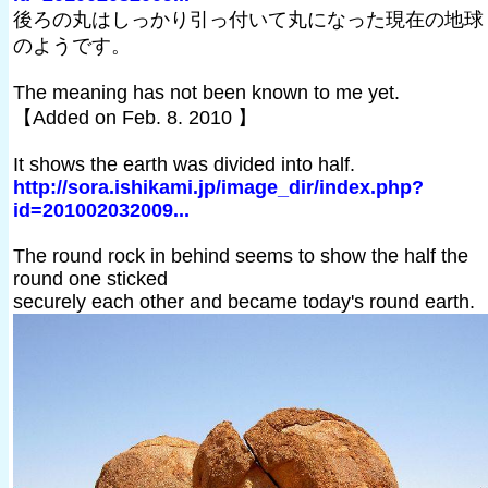
後ろの丸はしっかり引っ付いて丸になった現在の地球
のようです。
The meaning has not been known to me yet.
【Added on Feb. 8. 2010 】
It shows the earth was divided into half.
http://sora.ishikami.jp/image_dir/index.php?
id=201002032009...
The round rock in behind seems to show the half the
round one sticked
securely each other and became today's round earth.