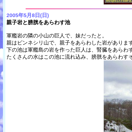
2005年5月8日(日)
親子岩と膀胱をあらわす池
軍艦岩の隣の小山の巨人で、妹だったと。
親はピンネシリ山で、親子をあらわした岩がありま
下の池は軍艦島の岩を作った巨人は、腎臓をあらわ
たくさんの水はこの池に流れ込み、膀胱をあらわす