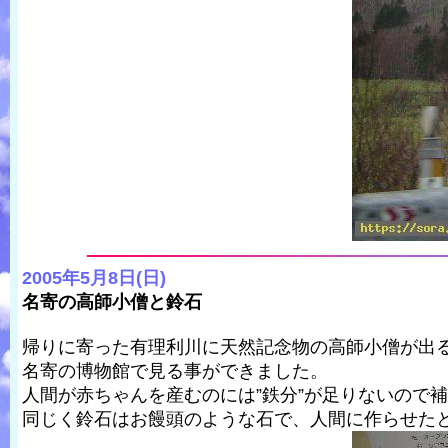
2005年5月8日(日)
名寄の高師小僧と鈴石
帰りに寄った有理利川に天然記念物の高師小僧が出
名寄の博物館で見る事ができました。
人間が赤ちゃんを産むのには”鉄分”が足りないので
同じく鈴石はお饅頭のような石で、人間に作らせた