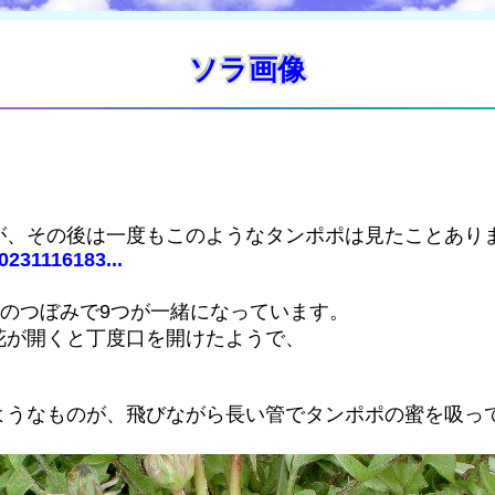
ソラ画像
が、その後は一度もこのようなタンポポは見たことあり
0231116183...
ポのつぼみで9つが一緒になっています。
花が開くと丁度口を開けたようで、
ようなものが、飛びながら長い管でタンポポの蜜を吸っ