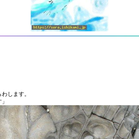
らわします。
す」