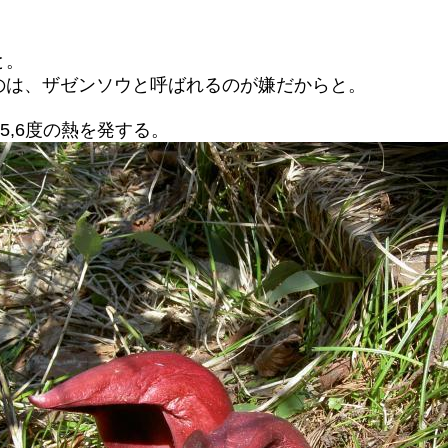
と。
のは、ザゼンソウと呼ばれるのが嫌だからと。
25,6度の熱を発する。