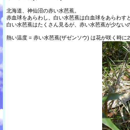
北海道、神仙沼の赤い水芭蕉。
赤血球をあらわし、白い水芭蕉は白血球をあらわす
白い水芭蕉はたくさん見るが、赤い水芭蕉が少ない
熱い温度 = 赤い水芭蕉(ザゼンソウ) は花が咲く時に