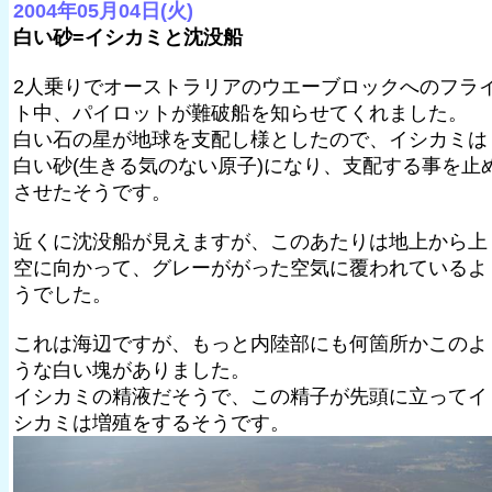
2004年05月04日(火)
白い砂=イシカミと沈没船
2人乗りでオーストラリアのウエーブロックへのフラ
ト中、パイロットが難破船を知らせてくれました。
白い石の星が地球を支配し様としたので、イシカミは
白い砂(生きる気のない原子)になり、支配する事を止
させたそうです。
近くに沈没船が見えますが、このあたりは地上から上
空に向かって、グレーががった空気に覆われているよ
うでした。
これは海辺ですが、もっと内陸部にも何箇所かこのよ
うな白い塊がありました。
イシカミの精液だそうで、この精子が先頭に立ってイ
シカミは増殖をするそうです。