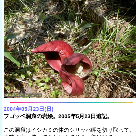
2004年05月23日(日)
フゴッペ洞窟の岩絵。2005年5月23日追記。
この洞窟はイシカミの体のシリッパ岬を切り取って、