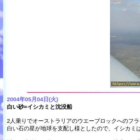
2004年05月04日(火)
白い砂=イシカミと沈没船
2人乗りでオーストラリアのウエーブロックへのフ
白い石の星が地球を支配し様としたので、イシカミは