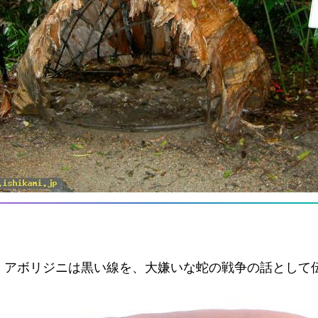
、アボリジニは黒い線を、大嫌いな蛇の戦争の話として