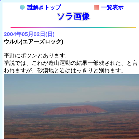
謎解きトップ
一覧表示
ソラ画像
2004年05月02日(日)
ウルル(エアーズロック)
平野にポツンとあります。
学説では、これが造山運動の結果一部残された、と言
われますが、砂漠地と岩ははっきりと別れます。