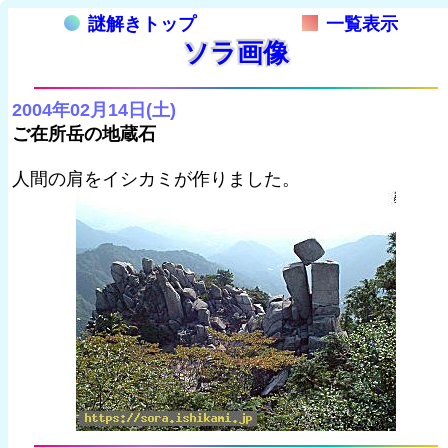
謎解きトップ
一覧表示
ソラ画像
2004年02月14日(土)
ご在所岳の地蔵石
人間の肩をイシカミが作りました。