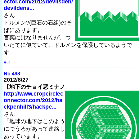
ector.com/2012/devilsden/
devildens...
さん
ドルメン?(巨石の石組)のそ
ばにあります。
言葉にはなりませんが、つ
いたてに似ていて、ドルメンを保護しているようで
す。
Ref. :
No.498
2012/8/27
【地下のチョイ悪ミナノ
http://www.cropcirclec
onnector.com/2012/ha
ckpenhill3/hackpe...
さん
「地球の地下はこのよう
につうろがあって連絡し
あっています。