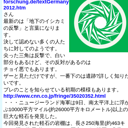
forschung.de/textGermany
2012.htm
さん
最新のは「地下のイシカミ
の反撃」と言葉になりま
す。
決して認めない多くの人た
ちに対してのようです。
尖った三角は反撃で、白い
部分もあるけど、その反対があるのは
チョイ悪でもあります。
ザーと見ただけですが、一番下のは遺跡?詳しく知り
いです。
プレのことを知らせている初期の模様もあります。
http://www.cnn.co.jp/fringe/35020352.html
・・・ニュージーランド海軍は9日、南太平洋上に浮
ぶ10000平方マイル(約26000平方キロメートル)以上の
巨大な軽石を発見した。
今回発見された軽石の岩棚は、長さ250海里(約463キ