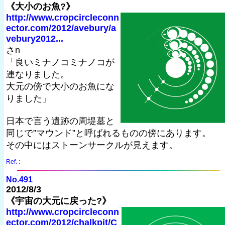
《大小のお魚?》
http://www.cropcircleconn
ector.com/2012/avebury/a
vebury2012...
さn
「良いミナノコミナノコが
連なりました。
大元の傍で大小のお魚にな
りました」
日本で言う遺跡の周堤墓と
同じで”マウンド”と呼ばれるものの傍にあります。
その中にはストーンサークルが見えます。
Ref. :
No.491
2012/8/3
《宇宙の大元に戻った?》
http://www.cropcircleconn
ector.com/2012/chalkpit/C