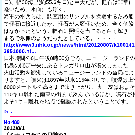
ロ)、幅30海里(約55.6キロ)と巨大だが、軽石は非常に
軽いため、水面にも浮く。
海軍の水兵らは、調査用のサンプルを採取するため船
で軽石に接近したが、軽石が大変軽いため、全く危険
はなかったという。軽石に照明を当てると白く輝き、
まるで氷棚のようだったとしている。・・・・
http://www3.nhk.or.jp/news/html/20120807/k100141
3851000.ht...
日本時間の6日午後8時50分ごろ、ニュージーランドの
北島のほぼ中央にあるトンガリロ山が噴火しました。
火山活動を観測しているニュージーランドの当局によ
りますと、噴火は1897年以来115年ぶりで、噴煙は上
6000メートルの高さまで吹き上がり、火山灰はおよそ
110キロ離れた南東の街まで及んでいるほか、噴石が
よそ1キロ離れた地点で確認されたということです。
Ref. :
No.489
2012/8/1