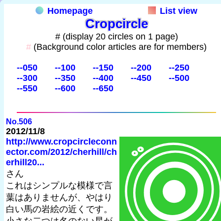
Homepage
List view
Cropcircle
# (display 20 circles on 1 page)
#
(Background color articles are for members)
--050
--100
--150
--200
--250
--300
--350
--400
--450
--500
--550
--600
--650
No.506
2012/11/8
http://www.cropcircleconn
ector.com/2012/cherhill/ch
erhill20...
さん
これはシンプルな模様で言
葉はありませんが、やはり
白い馬の岩絵の近くです。