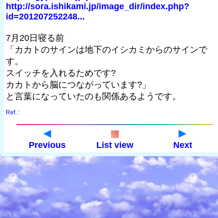
http://sora.ishikami.jp/image_dir/index.php?
id=201207252248...
7月20日寝る前
「カカトのサインは地下のイシカミからのサインで
す。
スイッチを入れるためです?
カカトから脳につながっています?」
と言葉になっていたのも関係あるようです。
Ref. :
Previous
List view
Next