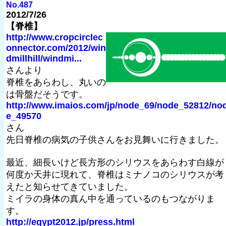
No.487
2012/7/26
【脊椎】
http://www.cropcirclec
onnector.com/2012/win
dmillhill/windmi...
さんより
脊椎をあらわし、丸いの
は骨盤だそうです。
http://www.imaios.com/jp/node_69/node_52812/no
e_49570
さん
先日脊椎の病気の子供さんをお見舞いに行きました。
最近、細長いけど長方形のシリウスをあらわす白線が
何度か天井に現れて、脊椎はミナノコのシリウスが考
えたと知らせてきていました。
ミイラの身体の真ん中を通っているのもつながりま
す。
http://egypt2012.jp/press.html