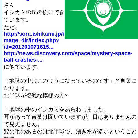
さん
イシカミの丘の横にでき
ています。
ただ、
http://sora.ishikami.jp/i
mage_dir/index.php?
id=201201071615...
http://news.discovery.com/space/mystery-space-
ball-crashes-...
に似ています。
「地球の中はこのようになっているのです」と言葉に
なります。
北半球が複雑な模様の方?
「地球の中のイシカミをあらわしました。
耳があって言葉は聞いていますが、目はありませんの
で見えません。
髪の毛のあるのは北半球で、湧き水が多いということ