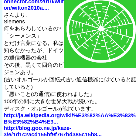
onnector.com/2010/wilt
on/wilton2010a....
さんより。
Siemens
何をあらわしているの?
「シーメンス」
とだけ言葉になる。私は
知らなかったが、ドイツ
の通信機器の会社
その後、黒くて四角のビ
ジョンあり。
(古いオルゴールか回転式古い通信機器に似ていると
していると)
「悪いこと(の通信)に使われました」
100年の間に大きな世界大戦が続いた。
ディスク・オルゴールが似ています。
http://ja.wikipedia.org/wiki/%E3%82%AA%E3%83
B%E3%82%B4%E3...
http://blog.goo.ne.jp/kaze-
3/e/1d1c2acd155bf9f767bd385c15b8...