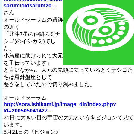
sarum/oldsarum20...
さん
オールドセーラムの遺跡
の近く
「北斗7星の仲間のミナ
シゴ(のイシカミ)でし
た。
小鳥座に助けられて大元
を手伝っています」
と言いながら、大元の先頭に立っているとミナシゴた
ちは羅針盤座として
悪さをしていたので切り刻みました。
オールドセーラム
http://sora.ishikami.jp/image_dir/index.php?
id=200505041427...
21日に大きい目の宇宙の大元というをビジョンで見て
います。
5月21日の《ビジョン》