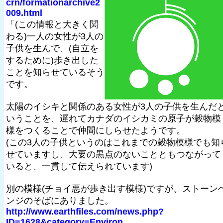
crn/formationarchive2
009.html
「(この情報と大きく関
わる)一人の女性が3人の
子供を生んで、(自立を
するために)歩き出した
ことを知らせているそう
です。
太陽のイシキと関係のある女性が3人の子供を生んだ
いうことを、遅れてカナダのイシカミの原子が穀物模
様をつくることで仲間にしらせたようです。
(この3人の子供というのはこれまでの穀物模様でも知
せていますし、大要の黒点のないことともつながって
いると、一貫して伝えられています)
別の模様(チョイ悪が歩き出す模様)ですが、ストーン
ンジのそばにありました。
http://www.earthfiles.com/news.php?
ID=1628&category=Environ...