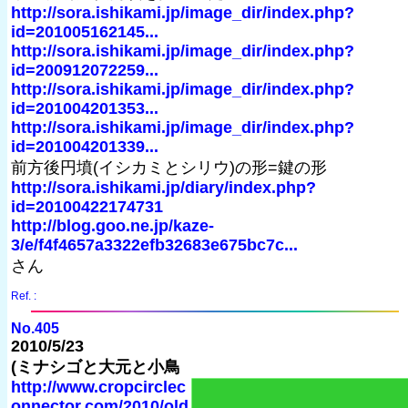
http://sora.ishikami.jp/image_dir/index.php?
id=201005162145...
http://sora.ishikami.jp/image_dir/index.php?
id=200912072259...
http://sora.ishikami.jp/image_dir/index.php?
id=201004201353...
http://sora.ishikami.jp/image_dir/index.php?
id=201004201339...
前方後円墳(イシカミとシリウ)の形=鍵の形
http://sora.ishikami.jp/diary/index.php?
id=20100422174731
http://blog.goo.ne.jp/kaze-
3/e/f4f4657a3322efb32683e675bc7c...
さん
Ref. :
No.405
2010/5/23
(ミナシゴと大元と小鳥
http://www.cropcirclec
onnector.com/2010/old