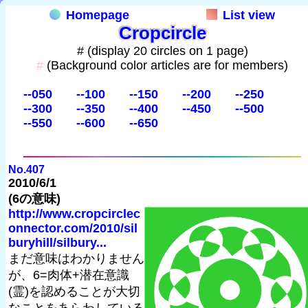
Homepage
List view
Cropcircle
# (display 20 circles on 1 page)
#
(Background color articles are for members)
--050
--100
--150
--200
--250
--300
--350
--400
--450
--500
--550
--600
--650
No.407
2010/6/1
(6の意味)
http://www.cropcirclec
onnector.com/2010/sil
buryhill/silbury...
まだ意味はわかりません
が、6=肉体+潜在意識
(霊)を認めることが大切