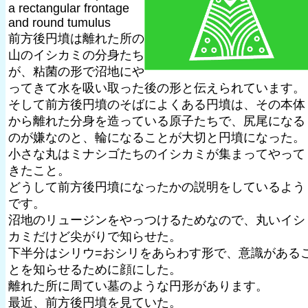
a rectangular frontage
and round tumulus
前方後円墳は離れた所の
山のイシカミの分身たち
が、粘菌の形で沼地にや
ってきて水を吸い取った後の形と伝えられています。
そして前方後円墳のそばによくある円墳は、その本体
から離れた分身を造っている原子たちで、尻尾になる
のが嫌なのと、輪になることが大切と円墳になった。
小さな丸はミナシゴたちのイシカミが集まってやって
きたこと。
どうして前方後円墳になったかの説明をしているよう
です。
沼地のリュージンをやっつけるためなので、丸いイシ
カミだけど尖がりで知らせた。
下半分はシリウ=おシリをあらわす形で、意識がある
とを知らせるために顔にした。
離れた所に周てい墓のような円形があります。
最近、前方後円墳を見ていた。