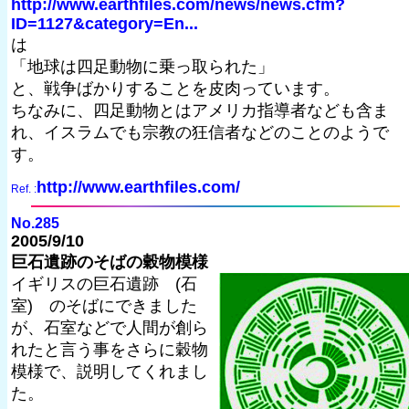
http://www.earthfiles.com/news/news.cfm?
ID=1127&category=En...
は
「地球は四足動物に乗っ取られた」
と、戦争ばかりすることを皮肉っています。
ちなみに、四足動物とはアメリカ指導者なども含ま
れ、イスラムでも宗教の狂信者などのことのようで
す。
http://www.earthfiles.com/
Ref. :
No.285
2005/9/10
巨石遺跡のそばの穀物模様
イギリスの巨石遺跡 (石
室) のそばにできました
が、石室などで人間が創ら
れたと言う事をさらに穀物
模様で、説明してくれまし
た。