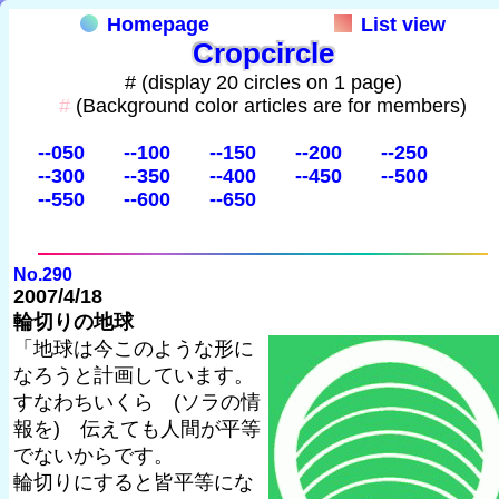
Homepage
List view
Cropcircle
# (display 20 circles on 1 page)
#
(Background color articles are for members)
--050
--100
--150
--200
--250
--300
--350
--400
--450
--500
--550
--600
--650
No.290
2007/4/18
輪切りの地球
「地球は今このような形に
なろうと計画しています。
すなわちいくら (ソラの情
報を) 伝えても人間が平等
でないからです。
輪切りにすると皆平等にな