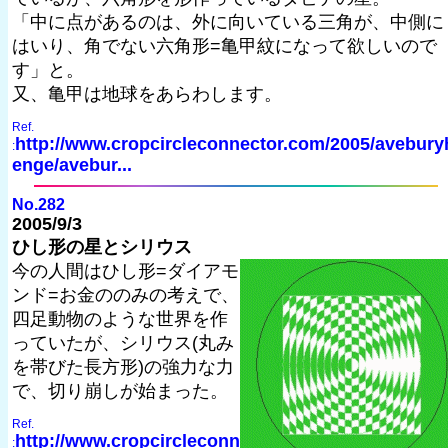
「中に点があるのは、外に向いている三角が、中側に
はいり、角でない六角形=亀甲紋になって欲しいので
す」と。
又、亀甲は地球をあらわします。
Ref.
http://www.cropcircleconnector.com/2005/avebury
:
enge/avebur...
No.282
2005/9/3
ひし形の星とシリウス
今の人間はひし形=ダイアモ
ンド=お金ののみの考えで、
四足動物のような世界を作
っていたが、シリウス(丸み
を帯びた長方形)の強力な力
で、切り崩しが始まった。
Ref.
http://www.cropcircleconn
: