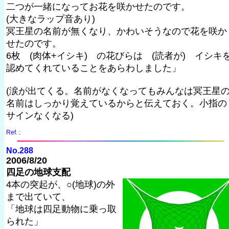
二つが一緒になってお花を咲かせたのです。
(大きなラップ音あり)
冥王星の名前が無くなり、かわいそうなので花を咲か
せたのです。
6枚 (肉体+イシキ) の花びらは (読者が) イシキ
認めてくれていることをあらわしました」
(涙が出てくる。名前がなくなってもみんなは冥王星
名前はしっかり覚えているからと伝えておく。小指の
サインなくなる)
Ref. :
No.288
2006/8/20
四足の地球支配
4本の突起が、○(地球)の外
まで出ていて、
「地球は四足動物に乗っ取
られた」