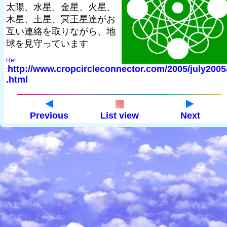
太陽、水星、金星、火星、
木星、土星、冥王星達がお
互い連絡を取りながら、地
球を見守っています
Ref.
http://www.cropcircleconnector.com/2005/july2005
:
.html
Previous
List view
Next