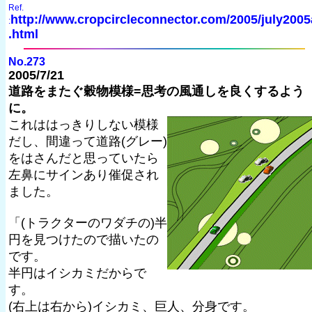
Ref.
http://www.cropcircleconnector.com/2005/july2005
:
.html
No.273
2005/7/21
道路をまたぐ穀物模様=思考の風通しを良くするよう
に。
これははっきりしない模様
だし、間違って道路(グレー)
をはさんだと思っていたら
左鼻にサインあり催促され
ました。
「(トラクターのワダチの)半
円を見つけたので描いたの
です。
半円はイシカミだからで
す。
(右上は右から)イシカミ、巨人、分身です。