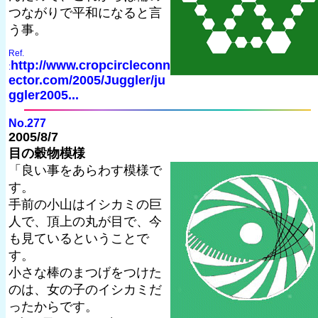
つながりで平和になると言
う事。
Ref.
http://www.cropcircleconn
:
ector.com/2005/Juggler/ju
ggler2005...
No.277
2005/8/7
目の穀物模様
「良い事をあらわす模様で
す。
手前の小山はイシカミの巨
人で、頂上の丸が目で、今
も見ているということで
す。
小さな棒のまつげをつけた
のは、女の子のイシカミだ
ったからです。