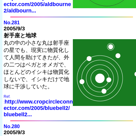
ector.com/2005/aldbourne
2/aldbourn...
No.281
2005/9/3
射手座と地球
丸の中の小さな丸は射手座
の星でも、現実に物質化し
て人間を助けてきたが、外
の二つはベガとオメガで、
ほとんどのイシキは物質化
しないで、イシキだけで地
球に干渉していた。
Ref.
http://www.cropcircleconn
:
ector.com/2005/bluebell2/
bluebell2...
No.280
2005/9/3