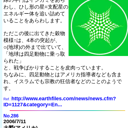
緑の半円はイシカミをあら
わし、ひし形の星=支配星の
エネルギー体を追い詰めて
いることをあらわします。
ただこの後に出てきた穀物
模様↑は、4本の突起が、
○(地球)の外まで出ていて、
「地球は四足動物に乗っ取
られた」
と、戦争ばかりすることを皮肉っています。
ちなみに、四足動物とはアメリカ指導者なども含ま
れ、イスラムでも宗教の狂信者などのことのようで
す。
http://www.earthfiles.com/news/news.cfm?
Ref. :
ID=1127&category=En...
No.286
2006/7/11