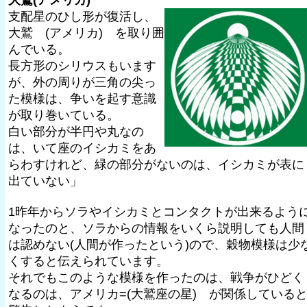
大鷲(アメリカ)
支配星のひし形が復活し、
大鷲 (アメリカ) を取り囲
んでいる。
長方形のシリウスもいます
が、外の周りが三角の尖っ
た模様は、争いを起す意識
が取り巻いている。
白い部分が半円や丸なの
は、いて座のイシカミをあ
らわすけれど、緑の部分がないのは、イシカミが表に
出ていない」
1昨年からソラやイシカミとコンタクトが出来るよう
なったのと、ソラからの情報をいくら説明しても人間
は認めない(人間が作ったという)ので、穀物模様は少
くすると伝えられています。
それでもこのような模様を作ったのは、戦争がひどく
なるのは、アメリカ=(大鷲座の星) が関係している