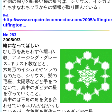
外側の周りの細長い棒の集合は、シリウス、イシカミ
たちすなわちソラからの情報が取り囲んでいる」
Ref.
http://www.cropcircleconnector.com/2005/uffingto
:
uffington...
No.283
2005/9/3
輪になってほしい
ひし形をあらわす仏壇=仏
教、アメージング・グレー
ス=キリスト教などと、
六角形のイシカミやソラの
ものたち、シリウス、髪の
毛座、太陽系などと手をつ
ないで、真中のダビデの星
を守っていくこと。
真中のは三角の角を突き合
わせている=けんかばかりし
ているが、六角形を形作っているダビデの星。