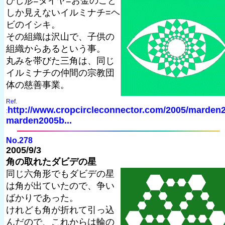
ひし形=ダイヤ=お金のこと
しか見えないイルミナチ=ヘ
ビのイシキ。
その組織は沢山で、子供の
組織からあるという事。
丸みを帯びた三角は、同じ
イルミナチの仲間の宗教団
体の慈善事業。
Ref.
http://www.cropcircleconnector.com/2005/marden2
:
marden2005b...
No.278
2005/9/3
角の取れたダビデの星
同じ六角形でもダビデの星
は角が出ていたので、争い
ばかりであった。
けれども角が折れて引っ込
んだので、これからは輪の