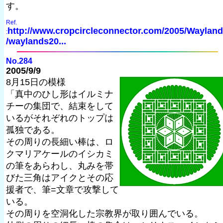
す。
Ref.
http://www.cropcircleconnector.com/2005/Waylan
:
/waylands20...
No.284
2005/9/9
8月15日の模様
「真中のひし形はイルミナ
チーの集団で、結束をして
いるがそれぞれのトップは
孤独である。
その周りの長細い棒は、ロ
クマリアケールのイシカミ
の筆をあらわし、丸みを帯
びた三角はアイクとその応
援者で、筆=文章で攻撃して
いる。
その周りを空洞化した宗教界が取り囲んでいる。