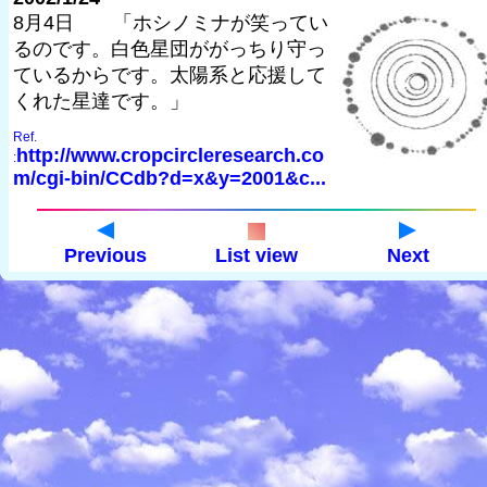
8月4日 「ホシノミナが笑ってい
るのです。白色星団ががっちり守っ
ているからです。太陽系と応援して
くれた星達です。」
Ref.
http://www.cropcircleresearch.co
:
m/cgi-bin/CCdb?d=x&y=2001&c...
Previous
List view
Next