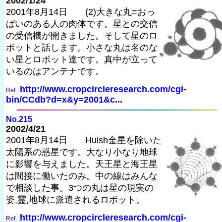
2002/1/24
2001年8月14日 (2)大きな丸=おっ
ぱいのある人の肉体です。星との交信
の受信機が開きました。そして星のロ
ボットと話します。小さな丸は名のな
い星とロボット達です。真中が立って
いるのはアンテナです。
http://www.cropcircleresearch.com/cgi-
Ref. :
bin/CCdb?d=x&y=2001&c...
No.215
2002/4/21
2001年8月14日 Huish金星を除いた
太陽系の惑星です。大なり小なり地球
に影響を与えました。天王星と海王星
は間接に働いたのみ。中の線はみんな
で相談した事。3つの丸は星の現実の
姿,霊,地球に派遣されるロボット。
http://www.cropcircleresearch.com/cgi-
Ref. :