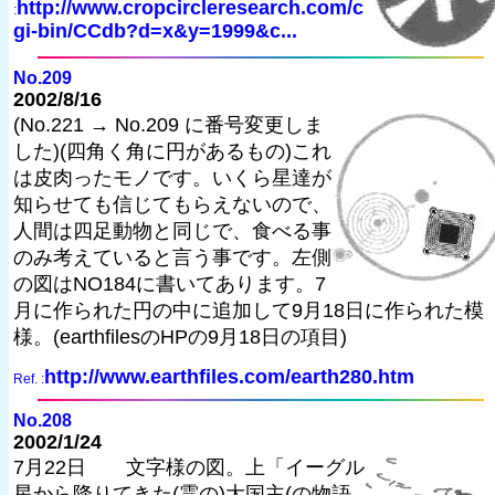
http://www.cropcircleresearch.com/c
:
gi-bin/CCdb?d=x&y=1999&c...
No.209
2002/8/16
(No.221 → No.209 に番号変更しま
した)(四角く角に円があるもの)これ
は皮肉ったモノです。いくら星達が
知らせても信じてもらえないので、
人間は四足動物と同じで、食べる事
のみ考えていると言う事です。左側
の図はNO184に書いてあります。7
月に作られた円の中に追加して9月18日に作られた模
様。(earthfilesのHPの9月18日の項目)
http://www.earthfiles.com/earth280.htm
Ref. :
No.208
2002/1/24
7月22日 文字様の図。上「イーグル
星から降りてきた(霊の)大国主(の物語