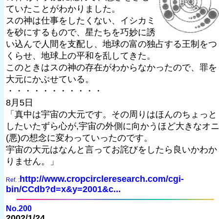
ていたことがわかりました。
スの神は仕事をしたくない、イシカミ
を砂にするもので、星たちを巧妙に誘
い込んで人間を支配し、地球の富の独占する王制をつ
くらせ、地球上の平和を乱してきた。
このときはスの神の存在がわからなかったので、罪を
大元にかぶせている。
・・・・・・・・・・・
8月5日
「真中は宇宙の大元です。その周りはほんのちょっと
したいたずら心が,宇宙の外側に向かうほど大きなオ
(悪)の想念に変わっていったのです。
宇宙の大元はなんと言ってお詫びをしたら良いかわか
りません。」
http://www.cropcircleresearch.com/cgi-
Ref. :
bin/CCdb?d=x&y=2001&c...
No.200
2002/1/24