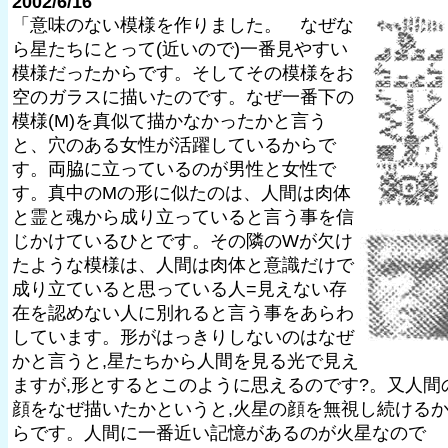
2002/6/16
「意味のない模様を作りました。 なぜな
ら星たちにとって(近いので)一番見やすい
模様だったからです。そしてその模様をお
空のガラスに描いたのです。なぜ一番下の
模様(M)を真似て描かなかったかと言う
と、穴のある女性が活躍しているからで
す。両脇に立っているのが男性と女性で
す。真中のMの形に似たのは、人間は肉体
と霊と魂から成り立っていると言う事を信
じかけているひとです。その隣のWが欠け
たような模様は、人間は肉体と意識だけで
成り立ていると思っている人=見えない存
在を認めない人に別れると言う事をあらわ
しています。形がはっきりしないのはなぜ
かと言うと,星たちから人間を見る光で見え
ますが,形とするとこのように思えるのです?。又人間
顔をなぜ描いたかというと,火星の顔を無視し続ける
らです。人間に一番近い記憶があるのが火星なので