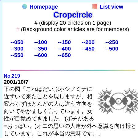
Homepage
List view
Cropcircle
# (display 20 circles on 1 page)
#
(Background color articles are for members)
--050
--100
--150
--200
--250
--300
--350
--400
--450
--500
--550
--600
--650
No.219
2001/10/7
下の図「これはだいぶホシノミナに
近ずいて来たことを現しますが、相
変わらずほとんどの人は違う方向を
向いてやかましく言っています。女
性が目覚めてきました。(ボチがある
=おっぱい。)オニの思いの人達が外へ意識を向け様と
しています。これが本当の意味です。」