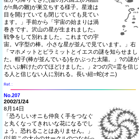
が=鳥の雛)が巣立ちする様子。星達は
目を開けていても閉じていても見てい
ます。」手前から「宇宙の始まりは渦
巻きです。沢山の星が生まれました。
戦争をして別れました。これまでの宇
宙。V字型の棒。小さな星が並んで見ています。」右
「マホメットとピラミットとイエスの謎を知らせまし
た。帽子(棒が並んでいる)をかぶった太陽。」?の謎が
だいぶ解けたのでほどけました。」2つの穴=霊を信じ
る人と信じない人に別れる。長い紐=蛇(オニ)
Ref. :
No.207
2002/1/24
8月14日
「恐ろしいオニも仲良く手をつなぐ
と丸くなってきれいな花になるでし
ょう。恐れることはありません。」
(以前この大小のサークルのつながっ