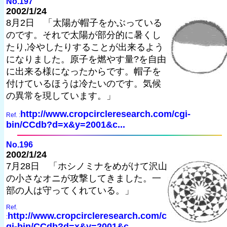
No.197
2002/1/24
8月2日 「太陽が帽子をかぶっている
のです。それで太陽が部分的に暑くし
たり,冷やしたりすることが出来るよう
になりました。原子を燃やす量?を自由
に出来る様になったからです。帽子を
付けているほうは冷たいのです。気候
の異常を現しています。」
http://www.cropcircleresearch.com/cgi-
Ref. :
bin/CCdb?d=x&y=2001&c...
No.196
2002/1/24
7月28日 「ホシノミナをめがけて沢山
の小さなオニが攻撃してきました。一
部の人は守ってくれている。」
Ref.
http://www.cropcircleresearch.com/c
:
gi-bin/CCdb?d=x&y=2001&c...