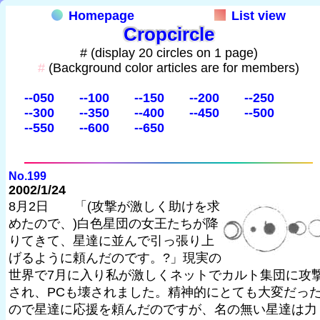
Homepage
List view
Cropcircle
# (display 20 circles on 1 page)
#
(Background color articles are for members)
--050
--100
--150
--200
--250
--300
--350
--400
--450
--500
--550
--600
--650
No.199
2002/1/24
8月2日 「(攻撃が激しく助けを求
めたので、)白色星団の女王たちが降
りてきて、星達に並んで引っ張り上
げるように頼んだのです。?」現実の
世界で7月に入り私が激しくネットでカルト集団に攻
され、PCも壊されました。精神的にとても大変だっ
ので星達に応援を頼んだのですが、名の無い星達は力