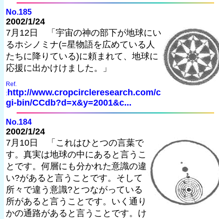
No.185
2002/1/24
7月12日 「宇宙の神の部下が地球にい
るホシノミナ(=星物語を広めている人
たちに降りている)に頼まれて、地球に
応援に出かけけました。」
Ref.
http://www.cropcircleresearch.com/c
:
gi-bin/CCdb?d=x&y=2001&c...
No.184
2002/1/24
7月10日 「これはひとつの言葉で
す。真実は地球の中にあると言うこ
とです。何層にも分かれた意識の違
い?があると言うことです。そして
所々で違う意識?とつながっている
所があると言うことです。いく通り
かの通路があると言うことです。け