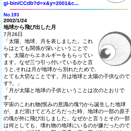
gi-bin/CCdb?d=x&y=2001&c...
No.193
2002/1/24
地球から飛び出した月
7月26日
「太陽、地球、月を表しました。これ
らはとても関係が深いということで
す。太陽からエネルギーをもらってい
ます。なぜ三つ引っ付いているかと言
うと,それは月が地球から別れたためで,
とても大切なことです。月は地球と太陽の子供なので
す?。」
「月が太陽と地球の子供ということは次のとおりで
す。
宇宙のこわれ物(恨みの意識の塊?)から誕生した地球
が、まだ溶けてどろどろだった時、地球の一部の原子
の塊が外に飛び出しました。なぜかと言うとその一部
は何としても、壊れ物の地球にいるのが嫌だったので