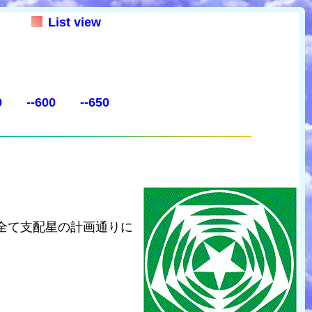
List view
0
--600
--650
全て支配星の計画通りに