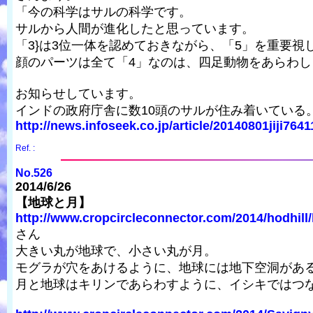
「今の科学はサルの科学です。
サルから人間が進化したと思っています。
「3}は3位一体を認めておきながら、「5」を重要視
顔のパーツは全て「4」なのは、四足動物をあらわし
お知らせしています。
インドの政府庁舎に数10頭のサルが住み着いている
http://news.infoseek.co.jp/article/20140801jiji764
Ref. :
No.526
2014/6/26
【地球と月】
http://www.cropcircleconnector.com/2014/hodhill/h
さん
大きい丸が地球で、小さい丸が月。
モグラが穴をあけるように、地球には地下空洞があ
月と地球はキリンであらわすように、イシキではつ