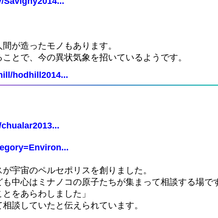
/Savigny2014...
人間が造ったモノもあります。
ることで、今の異状気象を招いているようです。
ll/hodhill2014...
chualar2013...
egory=Environ...
スが宇宙のペルセポリスを創りました。
ども中心はミナノコの原子たちが集まって相談する場で
ことをあらわしました」
て相談していたと伝えられています。