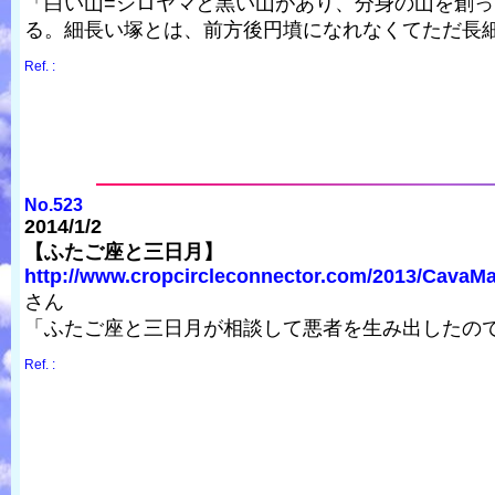
「白い山=シロヤマと黒い山があり、分身の山を創
る。細長い塚とは、前方後円墳になれなくてただ長
Ref. :
No.523
2014/1/2
【ふたご座と三日月】
http://www.cropcircleconnector.com/2013/CavaM
さん
「ふたご座と三日月が相談して悪者を生み出したの
Ref. :