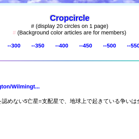
Cropcircle
# (display 20 circles on 1 page)
#
(Background color articles are for members)
--300
--350
--400
--450
--500
--55
ton/Wilmingt...
認めない5亡星=支配星で、地球上で起きている争いは