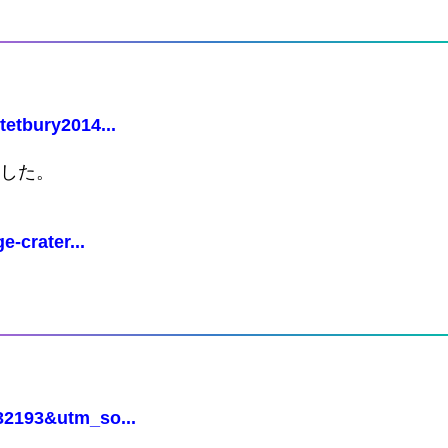
tetbury2014...
ました。
e-crater...
132193&utm_so...