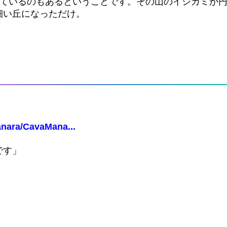
っているのもあるということです。その山のイシカミが
細い丘になっただけ。
anara/CavaMana...
です」