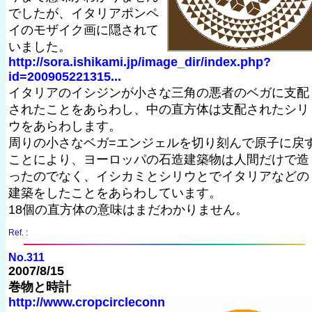
でしたが、イタリアポンペ
イのモザイク画に隠されて
いました。
http://sora.ishikami.jp/image_dir/index.php?
id=200905221315...
イタリアのイシジンが小さな三角の悪者のベガに支配
されたことをあらわし、中の直方体は支配されたシリ
ウをあらわします。
周りの小さなベガ=エンジェルを切り刻んで原子に戻
ことにより、ヨーロッパの石造建築物は人間だけで造
ったのでなく、イシカミとシリウとでイタリアなどの
建築をしたことをあらわしています。
18個の直方体の意味はまだわかりません。
Ref. :
No.311
2007/8/15
巻物と時計
http://www.cropcircleconn