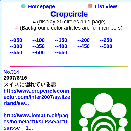
Homepage
List view
Cropcircle
# (display 20 circles on 1 page)
#
(Background color articles are for members)
--050
--100
--150
--200
--250
--300
--350
--400
--450
--500
--550
--600
--650
No.314
2007/8/16
スイスに隠れている悪
http://www.cropcircleconn
ector.com/inter2007/switze
rland/sw...
http://www.lematin.ch/pag
es/home/actu/suisse/actu_
suisse__1...