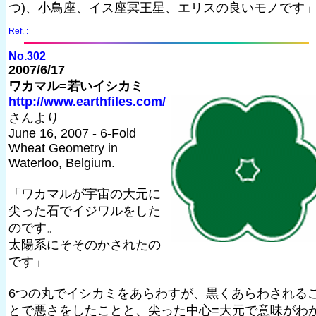
つ)、小鳥座、イス座冥王星、エリスの良いモノです
Ref. :
No.302
2007/6/17
ワカマル=若いイシカミ
http://www.earthfiles.com/
さんより
June 16, 2007 - 6-Fold
Wheat Geometry in
Waterloo, Belgium.
「ワカマルが宇宙の大元に
尖った石でイジワルをした
のです。
太陽系にそそのかされたの
です」
6つの丸でイシカミをあらわすが、黒くあらわされる
とで悪さをしたことと、尖った中心=大元で意味がわ