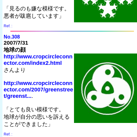
「見るのも嫌な模様です。
悪者が跋扈しています」
Ref. :
No.308
2007/7/31
地球の顔
http://www.cropcircleconn
ector.com/index2.html
さんより
http://www.cropcircleconn
ector.com/2007/greenstree
t/greenst...
.
「とても良い模様です。
地球が自分の思いを訴える
ことができました」
Ref. :