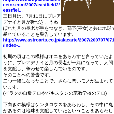
ector.com/2007/eastfield2/
eastfiel...
三日月は、7月11日にプレア
デナイと月が近づき、うぬ
ぼれた月の長老が手をつなぎ、部下(巫女)と共に地球
暴れていることを警告しています。
http://www.astroarts.co.jp/alacarte/2007/200707/07
/index-...
初期の頃はこの模様はオニをあらわすと言っていたよ
うに、プレアデナイと月の長老が一緒になって、人間
を支配し、争わせて楽しんでいるのです。
そのことへの警告です。
二つ一緒になったことで、さらに悪いモノが生まれて
います。
(イラクの自爆テロやパキスタンの宗教学校のテロ)
下向きの模様はケンタロウスをあらわし、その中に丸
があるのは地球を支配していたということをあらわし