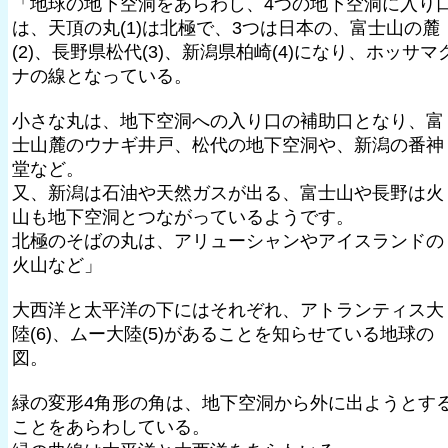
「地球の地下空洞をあらわし、4つの地下空洞に入り
は、天頂の丸(1)は北極で、3つは日本の、富士山の麓
(2)、長野県松代(3)、新潟県柏崎(4)になり、ホッサマ
ナの線となっている。
小さな丸は、地下空洞への入り口の補助口となり、富
士山麓のウナギ井戸、松代の地下空洞や、新潟の番神
堂など。
又、新潟は石油や天然ガスが出る、富士山や長野は火
山も地下空洞とつながっているようです。
北極のそばの丸は、アリューシャンやアイスランドの
火山など」
大西洋と太平洋の下にはそれぞれ、アトランティス大
陸(6)、ムー大陸(5)があることを知らせている地球の
図。
緑の変形4角形の角は、地下空洞から外に出ようとす
ことをあらわしている。