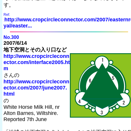
す。
Ref.
http://www.cropcircleconnector.com/2007/easternr
:
yal/easter...
No.300
2007/6/14
地下空洞とその入り口など
http://www.cropcircleconn
ector.com/interface2005.ht
m
さんの
http://www.cropcircleconn
ector.com/2007/june2007.
html
の
White Horse Milk Hill, nr
Alton Barnes, Wiltshire.
Reported 7th June