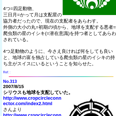
4つ=四足動物、
三日月=かって月は支配星の
協力者だったので、現在の支配者をあらわす。
外側の大小の丸=初期の頃から、地球を支配する悪者=
爬虫類の星のイシキ(=潜在意識)を持つ者としてあら
されている。
4つ足動物のように、今さえ良ければ何をしても良い
と、地球の富を独占している爬虫類の星のイシキの持
ち主がスイスにいるということを知らせた。
Ref. :
No.313
2007/8/15
シリウスも地球を支配していた。
http://www.cropcircleconn
ector.com/index2.html
さんより
http://www.cropcircleconn