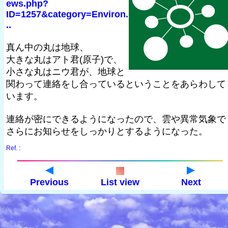
ews.php?
ID=1257&category=Environ.
..
真ん中の丸は地球、
大きな丸はアト君(原子)で、
小さな丸はニウ君が、地球と
関わって連絡をし合っているということをあらわして
います。
連絡が密にできるようになったので、雲や異常気象で
さらにお知らせをしっかりとするようになった。
Ref. :
Previous
List view
Next