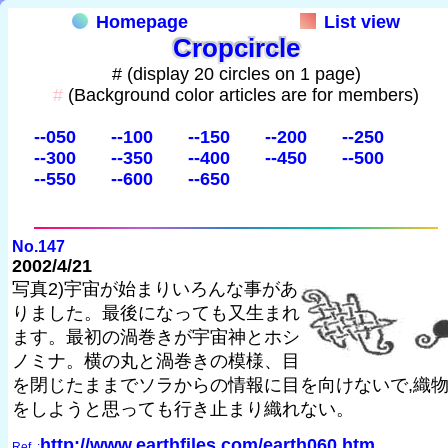
Homepage
List view
Cropcircle
# (display 20 circles on 1 page)
#
(Background color articles are for members)
--050
--100
--150
--200
--250
--300
--350
--400
--450
--500
--550
--600
--650
No.147
2002/4/21
写真2)宇宙が始まりいろんな事があ
りました。最後になっても又生まれ
ます。最初の渦巻きが宇宙神とホシ
ノミナ。横の丸と渦巻きの模様、目
を閉じたままでソラからの情報に目を向けないで,織
をしようと思っても行き止まり織れない。
http://www.earthfiles.com/earth060.htm
Ref. :