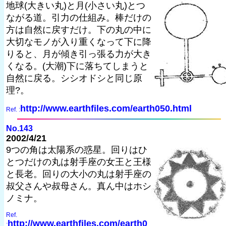
地球(大きい丸)と月(小さい丸)とつ
ながる道。引力の仕組み。棒だけの
方は自然に戻すだけ。下の丸の中に
大切なモノが入り重くなって下に降
りると、月が傾き引っ張る力が大き
くなる。(大潮)下に落ちてしまうと
自然に戻る。シシオドシと同じ原
理?。
http://www.earthfiles.com/earth050.html
Ref. :
No.143
2002/4/21
9つの角は太陽系の惑星。回りはひ
とつだけの丸は射手座の女王と王様
と長老。回りの大小の丸は射手座の
叔父さんや叔母さん。真ん中はホシ
ノミナ。
Ref.
http://www.earthfiles.com/earth0
: