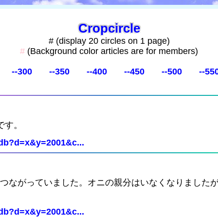
Cropcircle
# (display 20 circles on 1 page)
#
(Background color articles are for members)
--300
--350
--400
--450
--500
--55
です。
Cdb?d=x&y=2001&c...
はつながっていました。オニの親分はいなくなりました
Cdb?d=x&y=2001&c...