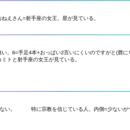
おねえさん=射手座の女王。星が見ている。
い。6=手足4本+おっぱい2言いにくいのですがと(唇に
カミトと射手座の女王が見ている。
らない。 特に宗教を信じている人。内側=少ないが