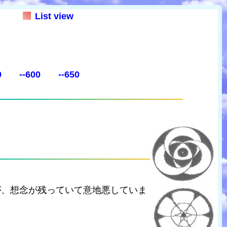
List view
0
--600
--650
が、想念が残っていて意地悪していま