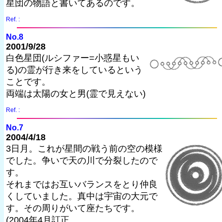
星団の物語と書いてあるのです。
Ref. :
No.8
2001/9/28
白色星団(ルシファー=小惑星もい
る)の霊が行き来をしているという
ことです。
両端は太陽の女と男(霊で見えない)
Ref. :
No.7
2004/4/18
3日月。これが星間の戦う前の空の模様
でした。争いで天の川で分裂したので
す。
それまではお互いバランスをとり仲良
くしていました。真中は宇宙の大元で
す。その周りがいて座たちです。
(2004年4月訂正