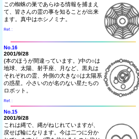
この蜘蛛の巣であらゆる情報を捕まえ
て、皆さんの霊の事を知ることが出来
ます。真中はホシノミナ。
Ref. :
No.16
2001/9/28
(本のほうが間違っています。)中の○は
地球、太陽、射手座、月など、黒丸は
それぞれの霊、外側の大きな○は太陽系
の惑星。小さいのが名のない星たちの
ロボット。
Ref. :
No.15
2001/9/28
これは縄で、縄がねじれていますが、
戻せば輪になります。今は二つに分か