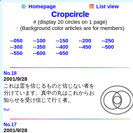
Homepage
List view
Cropcircle
# (display 20 circles on 1 page)
#
(Background color articles are for members)
--050
--100
--150
--200
--250
--300
--350
--400
--450
--500
--550
--600
--650
No.18
2001/9/28
これは霊を信じるものと信じない者を
分けています。真中の丸はこれからお
知らせを受け信じて行く者。
Ref. :
No.17
2001/9/28