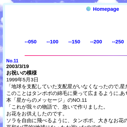
Homepage
--050
--100
--150
--200
--250
No.11
2003/3/19
お祝いの模様
1999年5月3日
「地球を支配していた支配星がいなくなったので,星
このことはタンポポの綿毛に乗って広まるように,あ
本「星からのメッセージ」のNO.11
「これが我々の物語で、急いで作りました。
お花をお供えしたのです。
ソラを自由に飛べるように、タンポポ、大きなお花