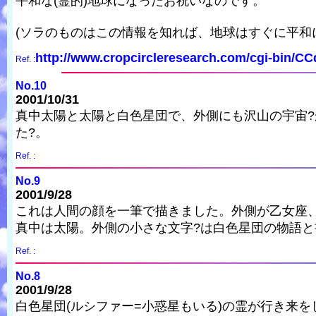
平和な(霊的)地球になったお祝いなのです。
(ソラのものはこの情報を知れば、地球はすぐに平和
http://www.cropcircleresearch.com/cgi-bin/C
Ref. :
No.10
2001/10/31
真中太陽と太陽と白色星団で、外側にも沢山の宇宙
た?。
Ref. :
No.9
2001/9/28
これは人間の顔を一筆で描きました。外側が乙女座
真中は太陽。外側の小さな文字?は白色星団の物語
Ref. :
No.8
2001/9/28
白色星団(ルシファー=小惑星もいる)の霊が行き来