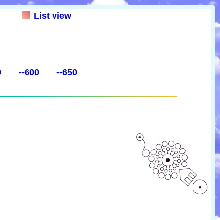
List view
0
--600
--650