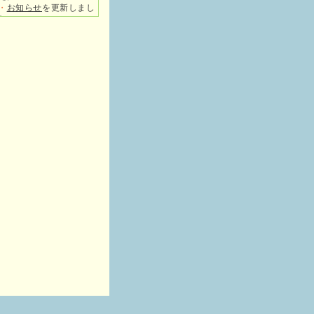
・
お知らせ
を更新しまし
た。
・
会員募集
を更新しまし
た。
2017/4/16
・
活動内容
を更新しまし
た。
2017/4/2
・
臨時総会の案内を全会
員の皆さまにお送りしま
した。
2017/3/2
・
データが壊れたためホ
ームページを再構築しま
した。
2017/3/2
・
2015/6/23以降の更新
記録を省略
2015/6/23
・
活動内容
を更新しまし
た。
2015/5/5
・
活動内容
を更新しまし
た。
2015/4/29
・
活動内容
を更新しまし
た。
2015/4/9