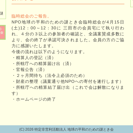
謎
臨時総会のご報告。
NPO地球の平和のための謎とき会臨時総会が4月15日
(土)12：00～12：30に 三田市の会員宅にて執り行わ
れ、４分の３以上の参加者の確認と、全議案賛成多数に
より、会の終了が承認可決されました。会員の方のご協
力に感謝いたします。
今後の流れは以下のようになります。
・精算人の登記（済）
・所轄庁への精算届け出（済）
・官報公告（済）
・２ヶ月間待ち（法令上必須のため）
・財産の整理（議案通り他NPOへの寄付を遂行します）
・所轄庁への精算結了届け出（これで会は解散になりま
す）
・ホームページの終了
(C)
2026 特定非営利活動法人 地球の平和のための謎とき会