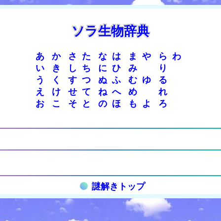
ソラ生物辞典
あ
か
さ
た
な
は
ま
や
ら
わ
い
き
し
ち
に
ひ
み
り
う
く
す
つ
ぬ
ふ
む
ゆ
る
え
け
せ
て
ね
へ
め
れ
お
こ
そ
と
の
ほ
も
よ
ろ
謎解きトップ