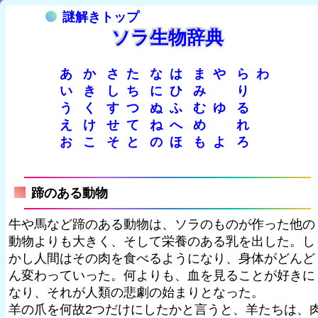
謎解きトップ
ソラ生物辞典
あ
か
さ
た
な
は
ま
や
ら
わ
い
き
し
ち
に
ひ
み
り
う
く
す
つ
ぬ
ふ
む
ゆ
る
え
け
せ
て
ね
へ
め
れ
お
こ
そ
と
の
ほ
も
よ
ろ
蹄のある動物
牛や馬など蹄のある動物は、ソラのものが作った他の
動物よりも大きく、そして栄養のある乳を出した。し
かし人間はその肉を食べるようになり、身体がどんど
ん変わっていった。何よりも、血を見ることが好きに
なり、それが人類の悲劇の始まりとなった。
羊の爪を何故2つだけにしたかと言うと、羊たちは、