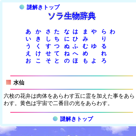
謎解きトップ
ソラ生物辞典
あ
か
さ
た
な
は
ま
や
ら
わ
い
き
し
ち
に
ひ
み
り
う
く
す
つ
ぬ
ふ
む
ゆ
る
え
け
せ
て
ね
へ
め
れ
お
こ
そ
と
の
ほ
も
よ
ろ
水仙
六枚の花弁は肉体をあらわす五に霊を加えた事をあら
わす。黄色は宇宙で二番目の光をあらわす。
謎解きトップ