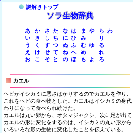
謎解きトップ
ソラ生物辞典
あ
か
さ
た
な
は
ま
や
ら
わ
い
き
し
ち
に
ひ
み
り
う
く
す
つ
ぬ
ふ
む
ゆ
る
え
け
せ
て
ね
へ
め
れ
お
こ
そ
と
の
ほ
も
よ
ろ
カエル
ヘビがイシカミに悪さばかりするのでカエルを作り、
これをヘビの食べ物とした。カエルはイシカミの身代
わりになって食べられ続けた。
カエルは丸い卵から、オタマジャクシ、次に足が出て
カエルの形に変化をするのは、イシカミの丸い形から
いろいろな形の生物に変化したことを伝えている。