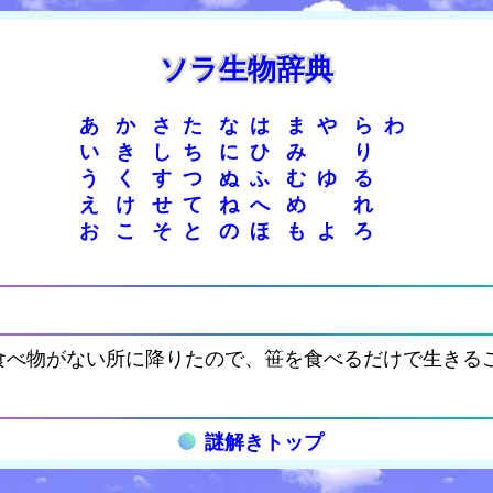
ソラ生物辞典
あ
か
さ
た
な
は
ま
や
ら
わ
い
き
し
ち
に
ひ
み
り
う
く
す
つ
ぬ
ふ
む
ゆ
る
え
け
せ
て
ね
へ
め
れ
お
こ
そ
と
の
ほ
も
よ
ろ
食べ物がない所に降りたので、笹を食べるだけで生きる
謎解きトップ